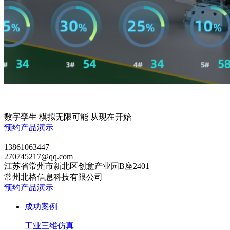
数字孪生 模拟无限可能 从现在开始
预约产品演示
13861063447
270745217@qq.com
江苏省常州市新北区创意产业园B座2401
常州北格信息科技有限公司
预约产品演示
成功案例
工业三维仿真