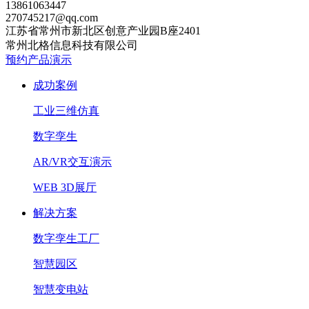
13861063447
270745217@qq.com
江苏省常州市新北区创意产业园B座2401
常州北格信息科技有限公司
预约产品演示
成功案例
工业三维仿真
数字孪生
AR/VR交互演示
WEB 3D展厅
解决方案
数字孪生工厂
智慧园区
智慧变电站