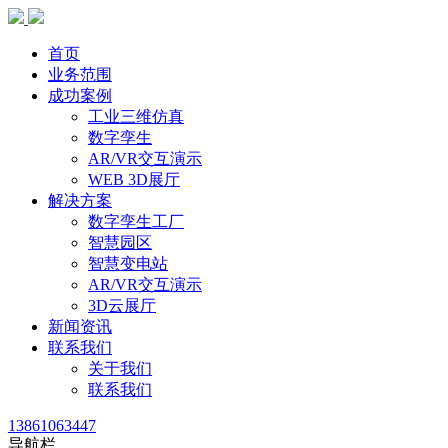
首页
业务范围
成功案例
工业三维仿真
数字孪生
AR/VR交互演示
WEB 3D展厅
解决方案
数字孪生工厂
智慧园区
智慧变电站
AR/VR交互演示
3D云展厅
新闻资讯
联系我们
关于我们
联系我们
13861063447
导航栏