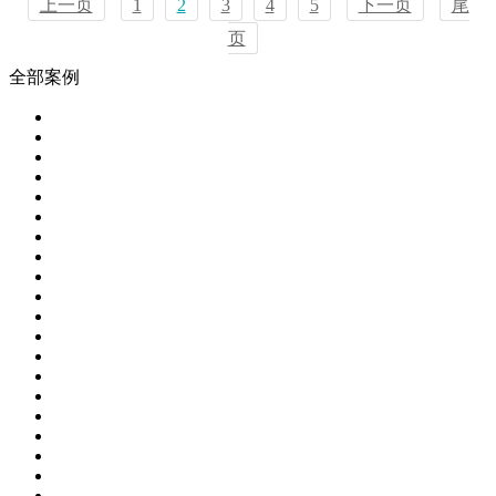
上一页
1
2
3
4
5
下一页
尾
料智能工厂
页
全部案例